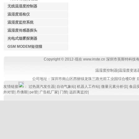
无线温湿度控制器
温湿度巡检仪
温湿度监控系统
温湿度传感器探头
光电式烟雾探测器
GSM MODEM短信猫
Copyright © 2012-现在 www.inste.cn 深圳市英斯特科
温湿度控制器
|
温湿度变送
公司地址：深圳市南山区西丽镇龙珠三路光前工业园综合楼D座
友情链接
：
过热蒸汽发生器
|
自动气象站
|
机器人工作站
|
微量元素分析仪
|
食品
外对管
|
丹佛斯
|
pe管
|
广告机厂家
|
门禁
|
远距离监控
|