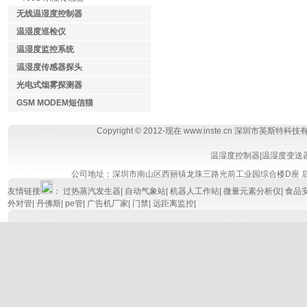
无线温湿度控制器
温湿度巡检仪
温湿度监控系统
温湿度传感器探头
光电式烟雾探测器
GSM MODEM短信猫
Copyright © 2012-现在 www.inste.cn 深圳市英斯特科
温湿度控制器
|
温湿度变送
公司地址：深圳市南山区西丽镇龙珠三路光前工业园综合楼D座
友情链接
：
过热蒸汽发生器
|
自动气象站
|
机器人工作站
|
微量元素分析仪
|
食品
外对管
|
丹佛斯
|
pe管
|
广告机厂家
|
门禁
|
远距离监控
|