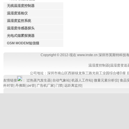
无线温湿度控制器
温湿度巡检仪
温湿度监控系统
温湿度传感器探头
光电式烟雾探测器
GSM MODEM短信猫
Copyright © 2012-现在 www.inste.cn 深圳市英斯特科
温湿度控制器
|
温湿度变送
公司地址：深圳市南山区西丽镇龙珠三路光前工业园综合楼D座
友情链接
：
过热蒸汽发生器
|
自动气象站
|
机器人工作站
|
微量元素分析仪
|
食品
外对管
|
丹佛斯
|
pe管
|
广告机厂家
|
门禁
|
远距离监控
|