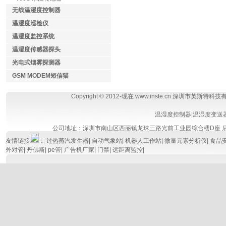
无线温湿度控制器
温湿度巡检仪
温湿度监控系统
温湿度传感器探头
光电式烟雾探测器
GSM MODEM短信猫
Copyright © 2012-现在 www.inste.cn 深圳市英斯特科
温湿度控制器
|
温湿度变送
公司地址：深圳市南山区西丽镇龙珠三路光前工业园综合楼D座
友情链接
：
过热蒸汽发生器
|
自动气象站
|
机器人工作站
|
微量元素分析仪
|
食品
外对管
|
丹佛斯
|
pe管
|
广告机厂家
|
门禁
|
远距离监控
|