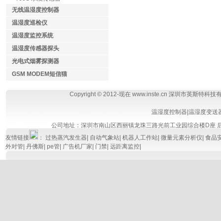
无线温湿度控制器
温湿度巡检仪
温湿度监控系统
温湿度传感器探头
光电式烟雾探测器
GSM MODEM短信猫
Copyright © 2012-现在 www.inste.cn 深圳市英斯特科
温湿度控制器
|
温湿度变送
公司地址：深圳市南山区西丽镇龙珠三路光前工业园综合楼D座
友情链接
：
过热蒸汽发生器
|
自动气象站
|
机器人工作站
|
微量元素分析仪
|
食品
外对管
|
丹佛斯
|
pe管
|
广告机厂家
|
门禁
|
远距离监控
|