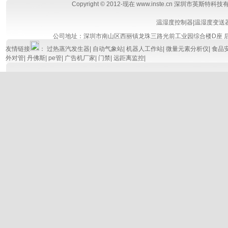
Copyright © 2012-现在 www.inste.cn 深圳市英斯特科
温湿度控制器
|
温湿度变送
公司地址：深圳市南山区西丽镇龙珠三路光前工业园综合楼D座
友情链接
：
过热蒸汽发生器
|
自动气象站
|
机器人工作站
|
微量元素分析仪
|
食品
外对管
|
丹佛斯
|
pe管
|
广告机厂家
|
门禁
|
远距离监控
|